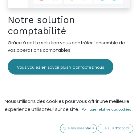
Notre solution
comptabilité
Grâce à cette solution vous contrôler l'ensemble de
vos opérations comptables.
Vous voulez en savoir plus ? Contactez nous
Nous utilisons des cookies pour vous offrir une meilleure
expérience utilisateur sur ce site.
Politique relative aux cookies
Mywawawa vous accompagne
Que les essentiels
Je suis d'accord
tout au long de votre projet