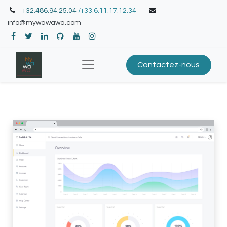
+32.486.94.25.04
/+33.6.11.17.12.34
info@mywawawa.com
Contactez-nous