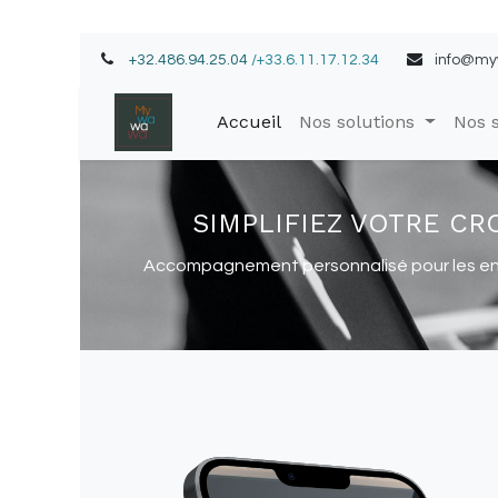
+32.486.94.25.04
/+33.6.11.17.12.34
info@m
Accueil
Nos solutions
Nos s
SIMPLIFIEZ VOTRE C
Accompagnement personnalisé pour les entre