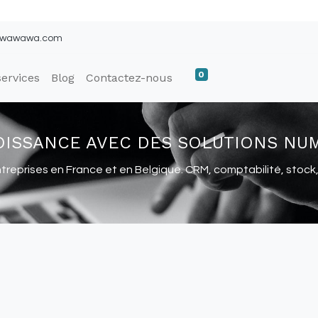
ywawawa.com
0
ervices
Blog
Contactez-nous
ROISSANCE AVEC DES SOLUTIONS NU
prises en France et en Belgique. CRM, comptabilité, stock, RH